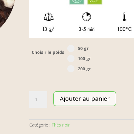
Select pa_poid-the
50 gr option for pa_poid-t
50 gr
Choisir le poids
100 gr option for pa_poid
100 gr
200 gr option for pa_poid
200 gr
quantité
Ajouter au panier
de
Choc
'
n
Catégorie :
Thés noir
'