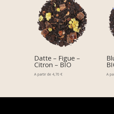
Datte – Figue –
Bl
Citron – BIO
B
A partir de
4,70
€
A pa