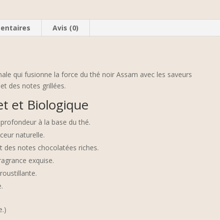
Chino
-
BIO
entaires
Avis (0)
nale qui fusionne la force du thé noir Assam avec les saveurs
t des notes grillées.
 et Biologique
profondeur à la base du thé.
ceur naturelle.
t des notes chocolatées riches.
fragrance exquise.
roustillante.
e.
e.)