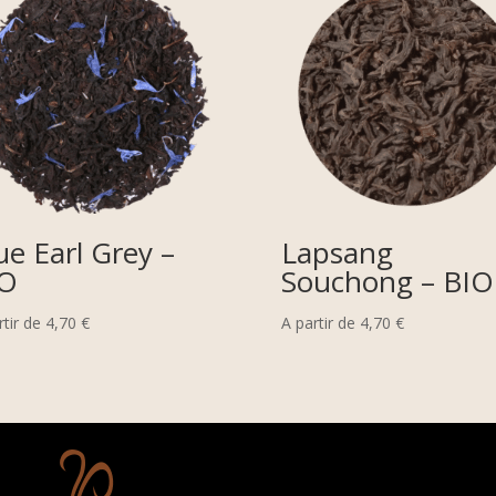
ue Earl Grey –
Lapsang
IO
Souchong – BIO
rtir de
4,70
€
A partir de
4,70
€