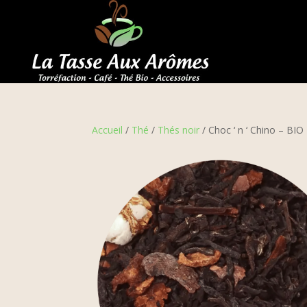
Accueil
/
Thé
/
Thés noir
/ Choc ‘ n ‘ Chino – BIO