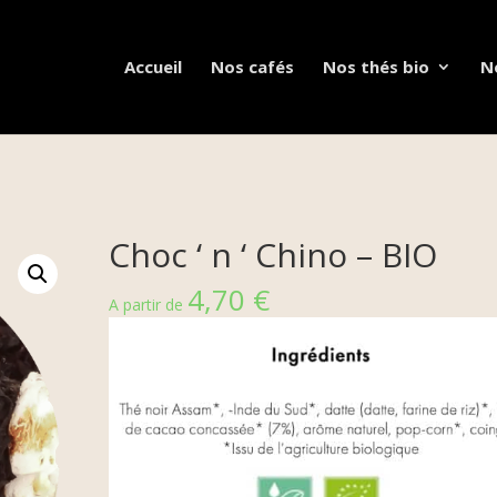
Accueil
Nos cafés
Nos thés bio
N
Choc ‘ n ‘ Chino – BIO
4,70
€
A partir de