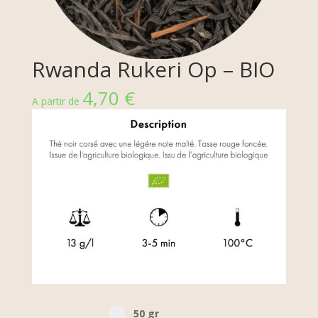
Rwanda Rukeri Op – BIO
4,70
€
A partir de
Select pa_poid-the
50 gr option for pa_poid-the
50 gr