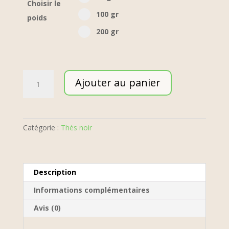
Choisir le
100 gr option for pa_poid-the
100 gr
poids
200 gr option for pa_poid-the
200 gr
quantité
Ajouter au panier
de
Rwanda
Rukeri
Op
Catégorie :
Thés noir
-
BIO
Description
Informations complémentaires
Avis (0)