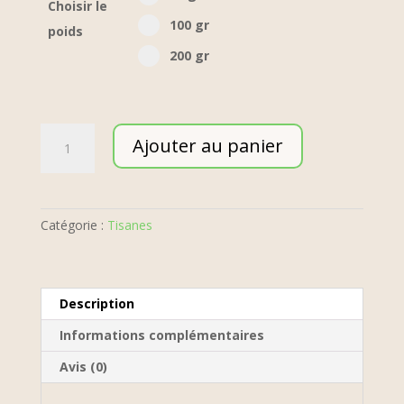
Choisir le
100 gr option for pa_poid-the
100 gr
poids
200 gr option for pa_poid-the
200 gr
quantité
Ajouter au panier
de
Women's
Power
-
Catégorie :
Tisanes
BIO
Description
Informations complémentaires
Avis (0)