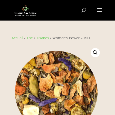
Accueil
/
Thé
/
Tisanes
/ Women’s Power – BIO