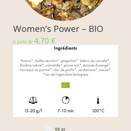
Women’s Power – BIO
4,70
€
A partir de
Select pa_poid-the
50 gr option for pa_poid-the
50 gr