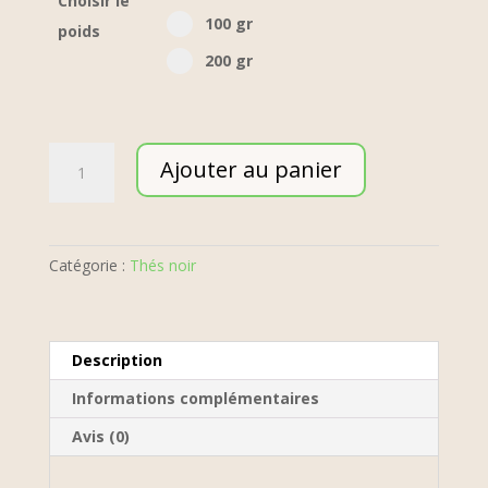
Choisir le
100 gr option for pa_poid-the
100 gr
poids
200 gr option for pa_poid-the
200 gr
quantité
Ajouter au panier
de
Russian
earl
Grey
Catégorie :
Thés noir
-
BIO
Description
Informations complémentaires
Avis (0)