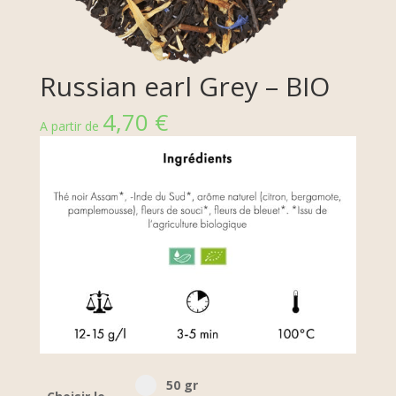
Russian earl Grey – BIO
4,70
€
A partir de
Select pa_poid-the
50 gr option for pa_poid-the
50 gr