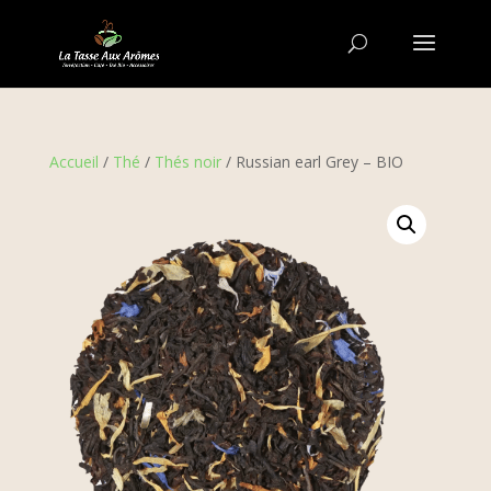
Accueil
/
Thé
/
Thés noir
/ Russian earl Grey – BIO