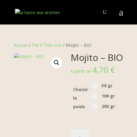
Accueil
/
Thé
/
Thés vert
/ Mojito – BIO
Mojito – BIO
4,70
€
A partir de
Select pa_poid-the
50 gr option for
50 gr
Choisir
100 gr option fo
100 gr
le
200 gr option fo
200 gr
poids
quantité