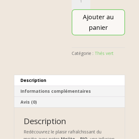
de
Mojito
Ajouter au
-
BIO
panier
Catégorie :
Thés vert
Description
Informations complémentaires
Avis (0)
Description
Redécouvrez le plaisir rafraîchissant du
mojito avec notre
Mojito – BIO
, une infusion