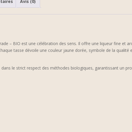
taires
Avis (0)
Grade
-
BIO
ade – BIO est une célébration des sens. Il offre une liqueur fine et a
 Chaque tasse dévoile une couleur jaune dorée, symbole de la qualité e
é dans le strict respect des méthodes biologiques, garantissant un pr