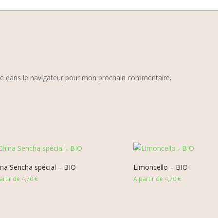
te dans le navigateur pour mon prochain commentaire.
ina Sencha spécial – BIO
Limoncello – BIO
artir de
4,70
€
A partir de
4,70
€