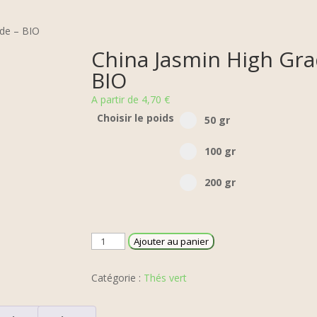
ade – BIO
China Jasmin High Gra
BIO
A partir de
4,70
€
Select pa_poid-the
Choisir le poids
50 gr option for pa_po
50 gr
100 gr option for pa_p
100 gr
200 gr option for pa_p
200 gr
quantité
Ajouter au panier
de
China
Catégorie :
Thés vert
Jasmin
High