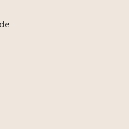
de –
id-the
oid-the
oid-the